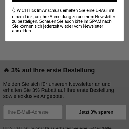
BKJ
👆 WICHTIG: Im Anschluss erhalten Sie eine E-Mail mit
einem Link, um Ihre Anmeldung zu unserem Newsletter
Schicker Burner
zu bestätigen. Schauen Sie auch bitte im SPAM nach.
Platte passt perfekt, sieht schick aus
Sie können sich jederzeit wieder vom Newsletter
abmelden.
🔥 3% auf Ihre erste Bestellung
Melden Sie sich für unseren Newsletter an und
erhalten Sie 3% Rabatt auf Ihre erste Bestellung
sowie exklusive Angebote.
Email
Jetzt 3% sparen
☝🏼WICHTIG: Im Anschluss erhalten Sie eine E-Mail (Bitte