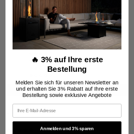
Kundenbewertungen
5.00 von 5
Basierend auf 1 Bewertung
1
0
🔥 3% auf Ihre erste
0
Bestellung
0
0
Melden Sie sich für unseren Newsletter an
und erhalten Sie 3% Rabatt auf Ihre erste
Bewertung schreiben
Bestellung sowie exklusive Angebote
Email
SORT BY
Anmelden und 3% sparen
11/01/2025