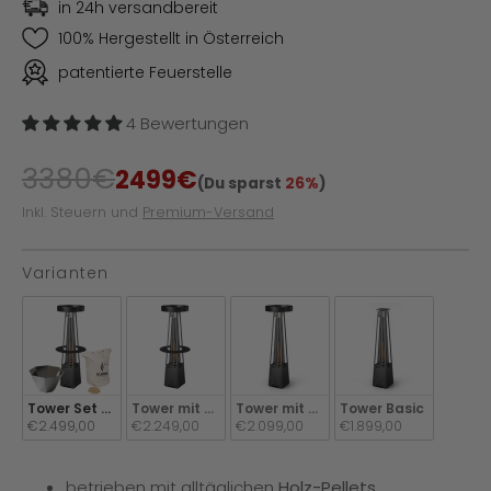
in 24h versandbereit
100% Hergestellt in Österreich
patentierte Feuerstelle
4 Bewertungen
3380€
2499€
(Du sparst
26%
)
Inkl. Steuern und
Premium-Versand
Varianten
VARIANTEN
Tower Set Angebot
Tower mit Dach und Tischplatte
Tower mit Dach
Tower Basic
€2.499,00
€2.249,00
€2.099,00
€1.899,00
betrieben mit alltäglichen
Holz-Pellets