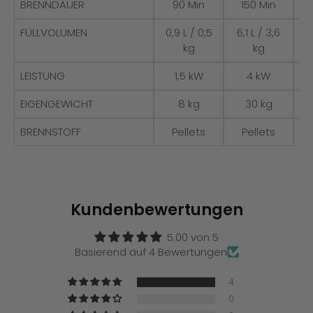
BRENNDAUER
90 Min
150 Min
FÜLLVOLUMEN
0,9 L / 0,5
6,1 L / 3,6
6
kg
kg
LEISTUNG
1,5 kW
4 kW
EIGENGEWICHT
8 kg
30 kg
BRENNSTOFF
Pellets
Pellets
Kundenbewertungen
5.00 von 5
Basierend auf 4 Bewertungen
4
0