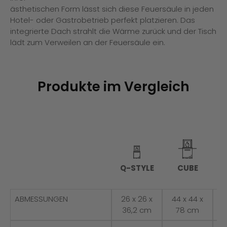
ästhetischen Form lässt sich diese Feuersäule in jeden
Hotel- oder Gastrobetrieb perfekt platzieren. Das
integrierte Dach strahlt die Wärme zurück und der Tisch
lädt zum Verweilen an der Feuersäule ein.
Produkte im Vergleich
Q-STYLE
CUBE
B
ABMESSUNGEN
26 x 26 x
44 x 44 x
4
36,2 cm
78 cm