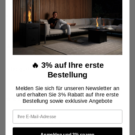
Markus Kaufmann
Empfehlung!
Für unseren Hoteleingang genau das richtige Produkt!
02/19/2024
Johann Gattermaier
🔥 3% auf Ihre erste
Alles gut!
Bestellung
Top Qualität, sehr stylisch. Bin sehr zufrieden!
Melden Sie sich für unseren Newsletter an
und erhalten Sie 3% Rabatt auf Ihre erste
09/10/2023
Bestellung sowie exklusive Angebote
Nils Schlegel
Email
Jederzeit wieder gerne!
Super nette Abwicklung der Bestellung.
Anmelden und 3% sparen