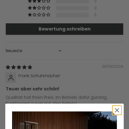
0
0
0
Bewertung schreiben
SORT BY
09/06/2024
Frank Schuhmacher
Teuer aber sehr schön!
Qualität hat Ihren Preis. Im Betrieb dafür günstig.
Funktioniert super mit den Pellets!
03/19/2024