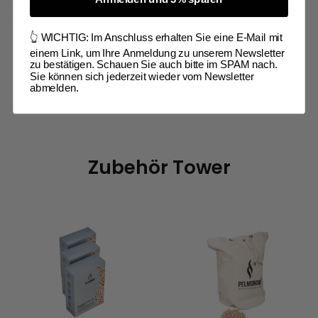
Produkte erfüllen höchsten Anspruch an Qualität und
Design.
Jederzeit wieder gerne.
👆 WICHTIG: Im Anschluss erhalten Sie eine E-Mail mit
Vielen Dank liebes Pelmondo Team
einem Link, um Ihre Anmeldung zu unserem Newsletter
zu bestätigen. Schauen Sie auch bitte im SPAM nach.
Sie können sich jederzeit wieder vom Newsletter
abmelden.
Zubehör Tower